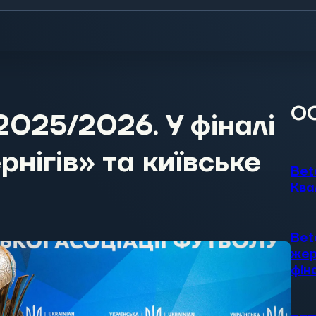
О
2025/2026. У фіналі
рнігів» та київське
Bet
Ква
Bet
жер
фін