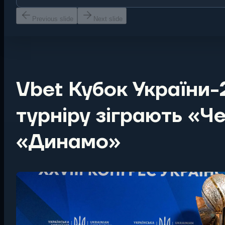
Previous slide
Next slide
Vbet Кубок України-
турніру зіграють «Че
«Динамо»