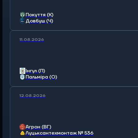
Покуття (К)
Довбуш (Ч)
11.08.2026
Інгул (П)
Пальміра (О)
12.08.2026
Агрон (ВГ)
Луцьксантехмонтаж № 536