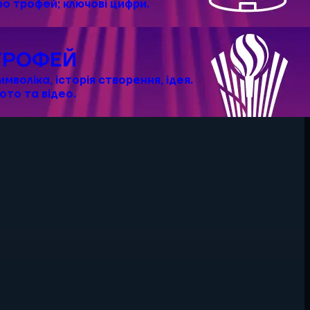
ро трофей; ключові цифри.
ТРОФЕЙ
имволіка, історія створення, ідея.
ото та відео.