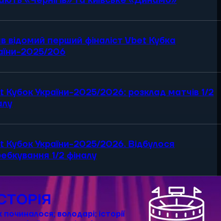
рають «Чернігів» та київське «Динамо»
в відомий перший фіналіст Vbet Кубка
аїни-2025/206
t Кубок України-2025/2026: розклад матчів 1/2
алу
t Кубок України-2025/2026. Відбулося
ебкування 1/2 фіналу
ІСТОРІЯ
к починалося; володарі; історії