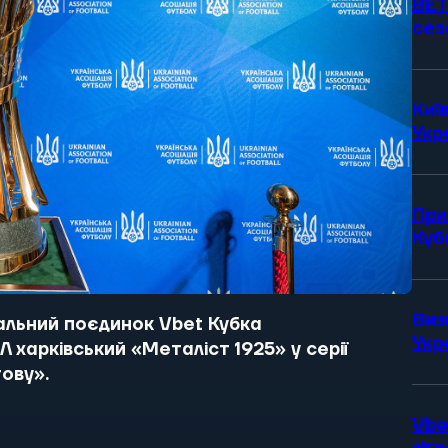
BET
сез
Киї
Укр
При
Куб
Виз
нальний поєдинок Vbet Кубка
Укр
 харківський «Металіст 1925» у серії
ову».
Vbe