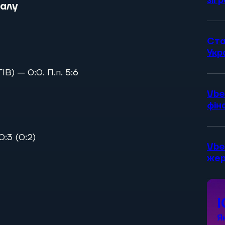
зіг
налу
Ста
Укр
В) — 0:0. П.п. 5:6
Vbe
фін
:3 (0:2)
Vbe
жер
Я