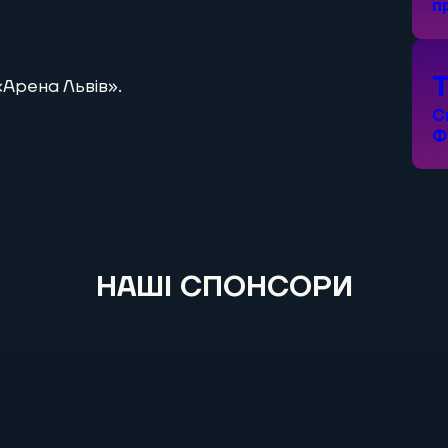
п
 «Арена Львів».
С
Ф
НАШІ СПОНСОРИ