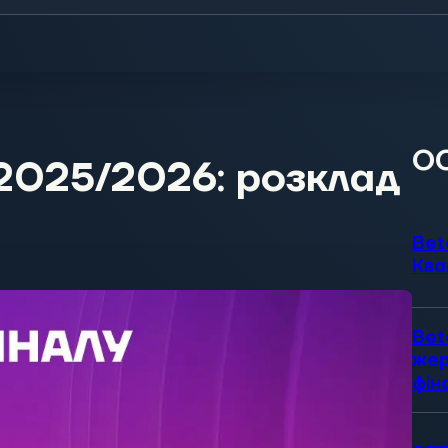
О
-2025/2026: розклад
Bet
Ква
Bet
жер
фін