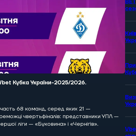
BET
сез
Киї
Укр
При
Куб
у Vbet Кубка України-2025/2026.
Виз
Укр
участь 68 команд, серед яких 21 —
переможці чвертьфіналів: представники УПЛ —
ршої ліги — «Буковина» і «Чернігів».
Vbe