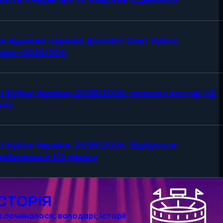
рають «Чернігів» та київське «Динамо»
в відомий перший фіналіст Vbet Кубка
аїни-2025/206
t Кубок України-2025/2026: розклад матчів 1/2
алу
t Кубок України-2025/2026. Відбулося
ебкування 1/2 фіналу
ІСТОРІЯ
к починалося; володарі; історії