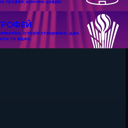
ро трофей; ключові цифри.
ТРОФЕЙ
имволіка, історія створення, ідея.
ото та відео.