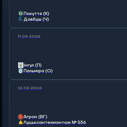
Покуття (К)
Довбуш (Ч)
11.08.2026
Інгул (П)
Пальміра (О)
12.08.2026
Агрон (ВГ)
Луцьксантехмонтаж № 536