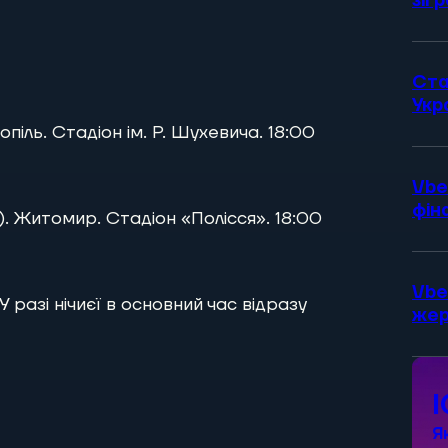
зіг
Ста
Укр
піль. Стадіон ім. Р. Шухевича. 18:00
Vbe
фін
в). Житомир. Стадіон «Полісся». 18:00
Vbe
разі нічиєї в основний час відразу
жер
Я