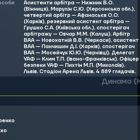
 особи
Асистенти арбітра — Нижник В.О.
(Вінниця), Марулін С.Ю. (Херсонська обл.),
четвертий арбітр — Афанасьєв О.О.
(Харків), резервний асистент арбітра —
Грушко С.А. (Київська обл.), спостерігач
арбітражу — Овчар М.М. (Калуш). Арбітр
ВАА — Новохатній В.В. (Черкаси), асистент
ВАА — Панчишин Д.І. (Харків), спостерігач
ВАА — Мосейчук Ю.Ю. (Чернівці). Делегат
УАФ — Клим Т.П. (Івано-Франківськ). Офіцер
безпеки УАФ — Пихтін М.П. (Миколаїв).
Львів. Стадіон Арена Львів. 4 889 глядачів.
Динамо (
ренко
жко