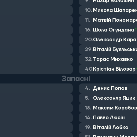
9.
Назар Волошин
10.
Микола Шапаре
11.
Матвій Пономар
16.
Шола Огундана
20.
Олександр Кара
29.
Віталій Буяльськи
32.
Тарас Михавко
40.
Крістіан Біловар
Запасні
4.
Денис Попов
5.
Олексанлр Яцик
13.
Максим Коробов
14.
Павло Люсін
19.
Віталій Лобко