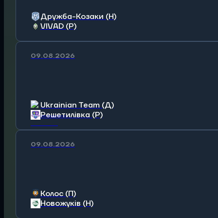
Дружба-Козаки (Н)
VIVAD (Р)
09.08.2026
Ukrainian Team (Д)
Решетилівка (Р)
09.08.2026
Колос (П)
Новожуків (Н)