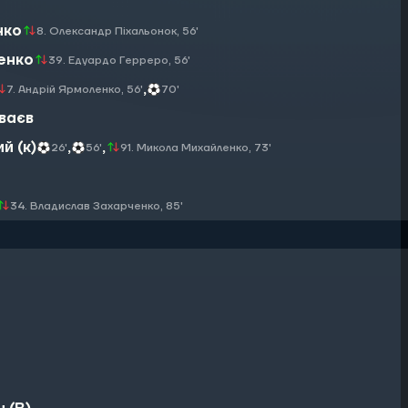
нко
8. Олександр Піхальонок, 56
'
енко
39. Едуардо Герреро, 56
'
,
7. Андрій Ярмоленко, 56
'
70
'
ваєв
й (к)
,
,
26
'
56
'
91. Микола Михайленко, 73
'
34. Владислав Захарченко, 85
'