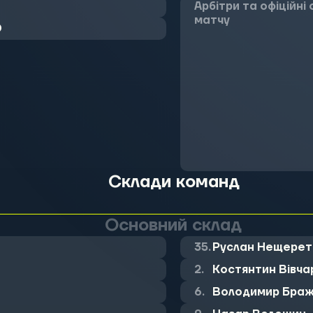
Арбітри та офіційні
матчу
0
Склади команд
Основний склад
35.
Руслан Нещерет
2.
Костянтин Вівча
6.
Володимир Бра