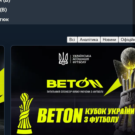
 (В)
(В)
стюк
Всі
Аналітика
Новини
Офіцій