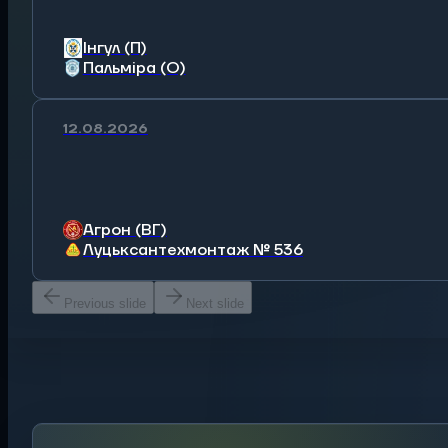
Інгул (П)
Пальміра (О)
12.08.2026
Агрон (ВГ)
Луцьксантехмонтаж № 536
Previous slide
Next slide