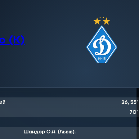
 (К)
кий
26, 53
'
70
'
Шандор О.А. (Львів).