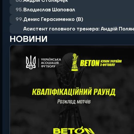
88.
Андрій Столярчук
95.
Владислав Шаповал
99.
Денис Герасименко (В)
Асистент головного тренера: Андрій Поля
НОВИНИ