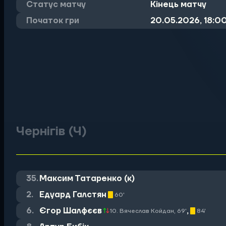
Статус матчу
Кінець матчу
Початок гри
20.05.2026
,
18:0
Чернігів (Ч)
35.
Максим Татаренко (к)
2.
Едуард Галстян
60
'
6.
Єгор Шалфєєв
,
10. Вячеслав Койдан, 69
'
84
'