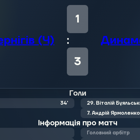
1
рнігів (Ч)
:
Динамо
3
Голи
34
'
29. Віталій Буяльсь
7. Андрій Ярмоленко
Інформація про матч
Головний арбітр