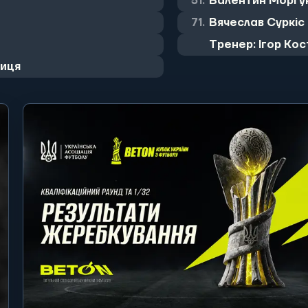
51.
Валентин Моргун
71.
Вячеслав Суркіс 
Тренер: Ігор Ко
ниця