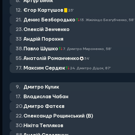
8.
Артур Бибік
12.
Єгор Картушов
23
'
21.
Денис Безбородько
13. Жжіліндо Безгубченко, 58
'
23.
Олексій Зенченко
33
Андрій Порохня
38.
Павло Шушко
7. Дмитро Мироненко, 58
'
55.
Анатолій Романченко
34
'
77.
Максим Сердюк
24. Дмитро Дідок, 87
'
9.
Дмитро Кулик
17.
Владислав Чабан
20.
Дмитро Фатєєв
22.
Олександр Рощинський (В)
30.
Нікіта Тепляков